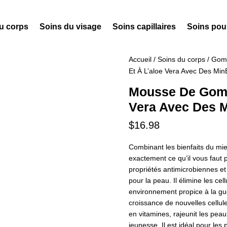
u corps
Soins du visage
Soins capillaires
Soins po
Accueil
/
Soins du corps
/
Gomm
Et À L’aloe Vera Avec Des Mi
Mousse De Gomm
Vera Avec Des 
$
16.98
Combinant les bienfaits du mie
exactement ce qu’il vous faut 
propriétés antimicrobiennes et
pour la peau. Il élimine les cel
environnement propice à la gué
croissance de nouvelles cellule
en vitamines, rajeunit les pea
jeunesse. Il est idéal pour les