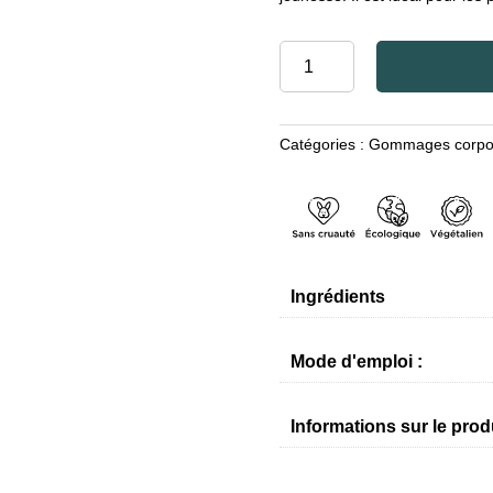
quantité
de
MOUSSE
DE
Catégories :
Gommages corpo
GOMMAGE
AU
MIEL
ET
À
L'ALOE
Ingrédients
VERA
AVEC
DES
Mode d'emploi :
MINÉRAUX
DE
Informations sur le prod
LA
MER
MORTE