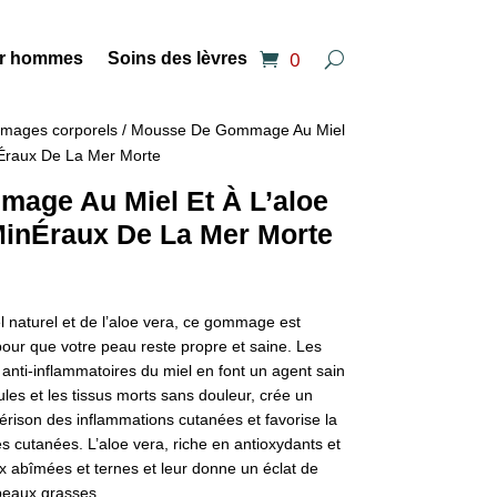
0
ur hommes
Soins des lèvres
ages corporels
/ Mousse De Gommage Au Miel
nÉraux De La Mer Morte
age Au Miel Et À L’aloe
MinÉraux De La Mer Morte
l naturel et de l’aloe vera, ce gommage est
pour que votre peau reste propre et saine. Les
 anti-inflammatoires du miel en font un agent sain
lules et les tissus morts sans douleur, crée un
rison des inflammations cutanées et favorise la
s cutanées. L’aloe vera, riche en antioxydants et
ux abîmées et ternes et leur donne un éclat de
 peaux grasses.