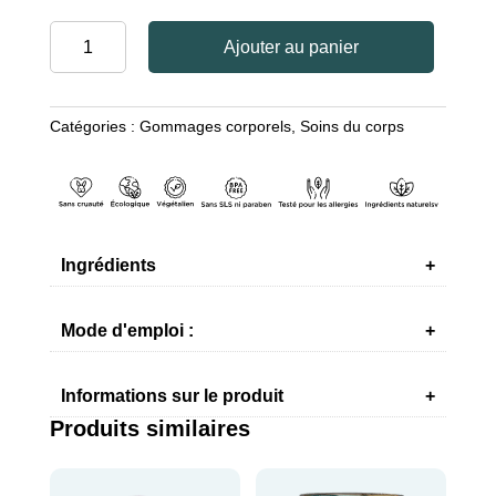
quantité
Ajouter au panier
de
GOMMAGE
AU
Catégories :
Gommages corporels
,
Soins du corps
CAFÉ
ET
AU
CHOCOLAT
DE
LA
Ingrédients
MER
MORTE
Mode d'emploi :
Informations sur le produit
Produits similaires