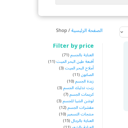
الصفحة الرئيسية
/ Shop
Filter by price
71
العناية بالجسم
71
منتج
11
أقنعة طين البحر الميت
11
3
منتج
أملاح البحر الميت
3
11
منتجات
الصابون
11
منتج
10
زبدة الجسم
10
3
منتجات
زيت تدليك الجسم
3
7
منتجات
كريمات الجسم
7
3
منتجات
لوشن الشيا للجسم
3
12
منتجات
مقشرات الجسم
12
10
منتج
منتجات التسمير
10
15
منتجات
العناية بالرجال
15
11
منتج
العناية بالشعر
11