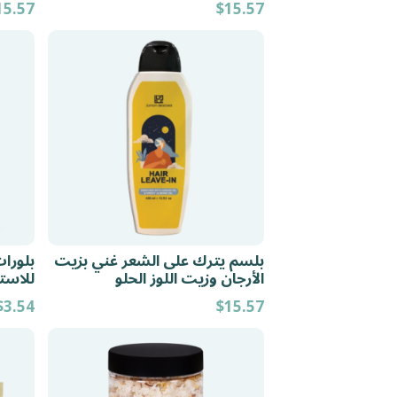
15.57
$
15.57
بلسم يترك على الشعر غني بزيت
بلورات
الأرجان وزيت اللوز الحلو
للاست
$
3.54
$
15.57