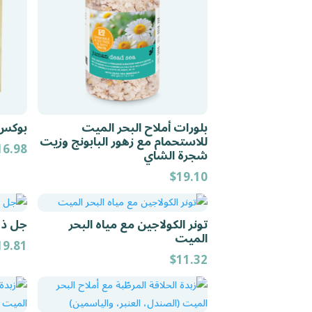
بلورات أملاح البحر الميت
بوكس
للاستحمام مع زهور البابونج وزيت
16.98
شجرة الشاي
$
19.10
تونر الكولاجين مع مياه البحر
جل ذه
الميت
19.81
$
11.32