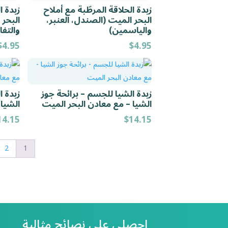
زبدة الحلاقة المرطّبة مع أملاح
زبدة ا
البحر الميت (الصندل، العنبر،
البحر
والياسمين)
والتفا
$
4.95
$
4.95
زبدة الشيا للجسم – برائحة جوز
زبدة ا
الشيا – مع معادن البحر الميت
الشيا
14.15
$
14.15
2
1
احصلي على نصائح مثالية