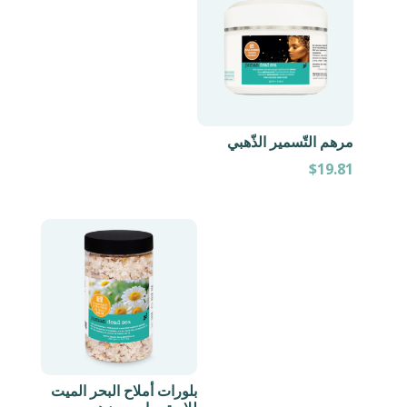
مرهم التّسمير الذّهبي
$
19.81
بلورات أملاح البحر الميت