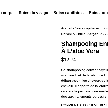
u corps
Soins du visage
Soins capillaires
Soins po
Accueil
/
Soins capillaires
/
Soi
Enrichi À L’huile D’argan Et À 
Shampooing Enri
À L’aloe Vera
$
12.74
Ce shampooing doux et soyeux c
vitamine E et de la vitamine B
débarrassent les cheveux de la 
chevelu. Il apporte de la vitali
racine à la pointe et une meil
due aux traitements agressifs.
CONVIENT AUX CHEVEUX S