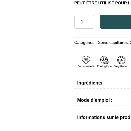
PEUT ÊTRE UTILISÉ POUR L
quantité
de
SHAMPOOING
ENRICHI
Catégories :
Soins capillaires
,
À
L'HUILE
D'ARGAN
ET
À
L'ALOE
Ingrédients
VERA
Mode d'emploi :
Informations sur le prod