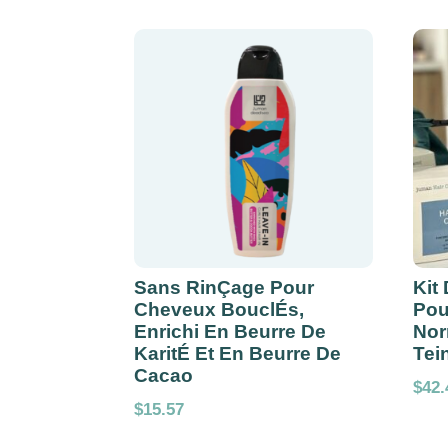
Sans RinÇage Pour
Kit
Cheveux BouclÉs,
Pou
Enrichi En Beurre De
Nor
KaritÉ Et En Beurre De
Tei
Cacao
$
42.
$
15.57