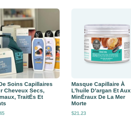
 De Soins Capillaires
Masque Capillaire À
r Cheveux Secs,
L’huile D’argan Et Aux
maux, TraitÉs Et
MinÉraux De La Mer
nts
Morte
45
$
21.23