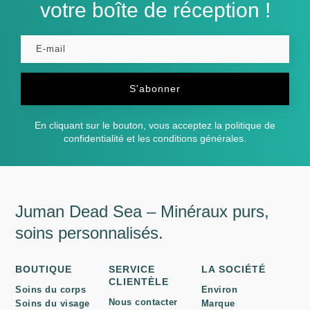
votre boîte de réception !
S'abonner
En cliquant sur le bouton, vous acceptez la politique de
confidentialité et les conditions générales.
Juman Dead Sea – Minéraux purs,
soins personnalisés.
BOUTIQUE
SERVICE
LA SOCIÉTÉ
CLIENTÈLE
Soins du corps
Environ
Nous contacter
Soins du visage
Marque