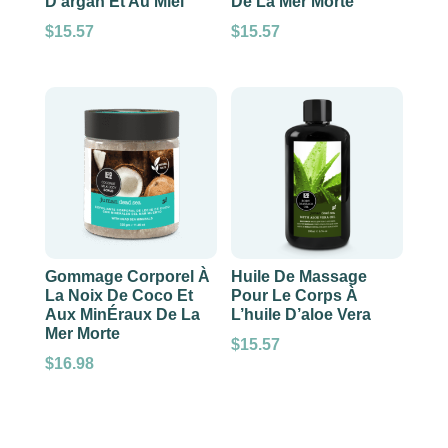
D’argan Et Au Miel
De La Mer Morte
$
15.57
$
15.57
Gommage Corporel À
Huile De Massage
La Noix De Coco Et
Pour Le Corps À
Aux MinÉraux De La
L’huile D’aloe Vera
Mer Morte
$
15.57
$
16.98