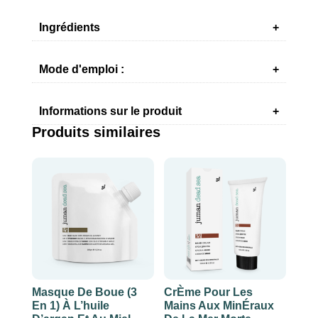
MER
MORTE
Ingrédients
AVEC
GEL
Mode d'emploi :
D'ALOE
VERA,
MIEL
Informations sur le produit
ET
Produits similaires
HUILE
D'ARBRE
À
THÉ
Masque De Boue (3
CrÈme Pour Les
En 1) À L’huile
Mains Aux MinÉraux