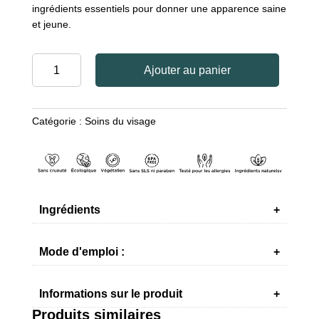
ingrédients essentiels pour donner une apparence saine
et jeune.
quantité
Ajouter au panier
de
CRÈME
CONTOUR
Catégorie :
Soins du visage
DES
YEUX
NUTRITION
ESSENTIELLE
AUX
MINÉRAUX
Ingrédients
DE
LA
Mode d'emploi :
MER
MORTE
Informations sur le produit
Produits similaires