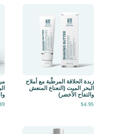
زبدة الحلاقة المرطّبة مع أملاح
مرط
البحر الميت (النعناع المنعش
الب
والتفاح الأخضر)
وا
49
$
4.95