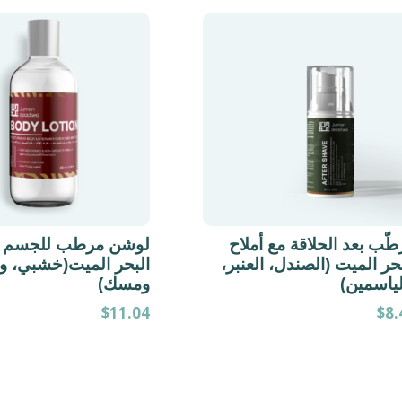
ّب بعد الحلاقة مع أملاح
لوشن مرطب للجسم مع
حر الميت (الصندل، العنبر،
البحر الميت(خشبي، و
لياسمين)
ومسك)
$
11.04
$
8.