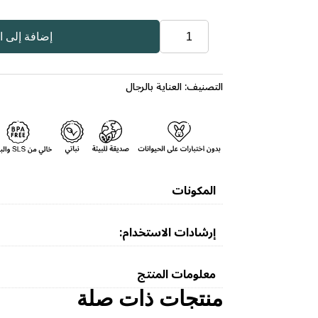
كمية
إضافة إلى ا
لوشن
تلطيف
وتكثيف
التصنيف:
العناية بالرجال
الذقن
والشوارب
مع
أملاح
البحر
الميت
المكونات
(الصندل،
العنبر،
والياسمين)
إرشادات الاستخدام:
معلومات المنتج
منتجات ذات صلة