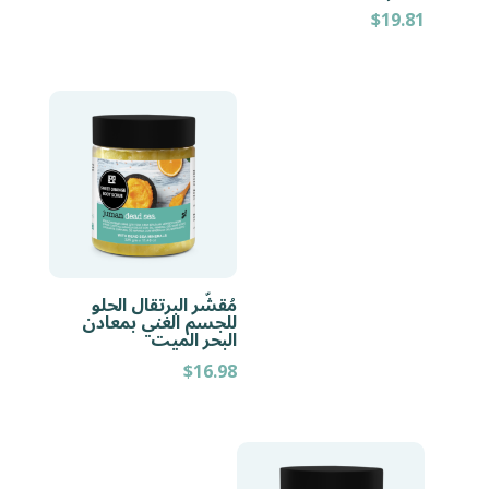
$
19.81
مُقشّر البرتقال الحلو
للجسم الغني بمعادن
البحر الميت
$
16.98