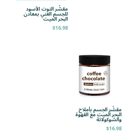
مقشّر التوت الأسود
للجسم الغني بمعادن
البحر الميت
$
16.98
مقشّر الجسم بأملاح
البحر الميت مع القهوة
والشوكولاتة
$
16.98