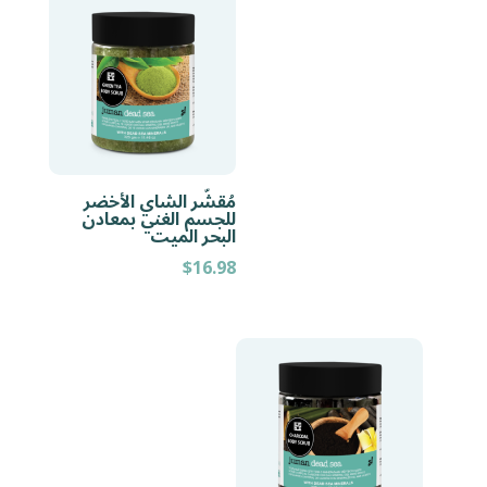
مُقشّر الشاي الأخضر
للجسم الغني بمعادن
البحر الميت
$
16.98