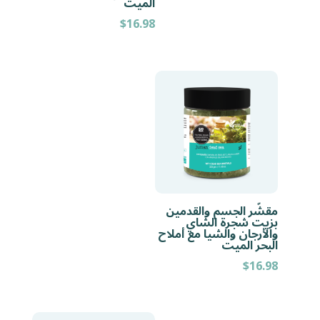
الميت
$
16.98
مقشّر الجسم والقدمين
بزيت شجرة الشاي
والأرجان والشيا مع أملاح
البحر الميت
$
16.98