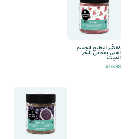
مُقشّر البطيخ للجسم
الغني بمعادن البحر
الميت
$
16.98