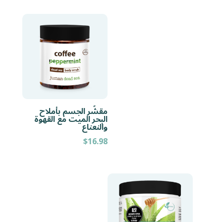
مقشّر الجسم بأملاح
البحر الميت مع القهوة
والنعناع
$
16.98