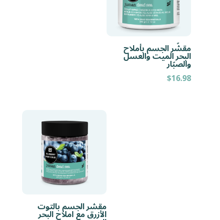
مقشّر الجسم بأملاح
البحر الميت والعسل
والصبّار
$
16.98
مقشر الجسم بالتوت
الأزرق مع املاح البحر