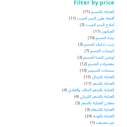
Filter by price
71
العناية بالجسم
71
منتج
11
أقنعة طين البحر الميت
11
3
منتج
أملاح البحر الميت
3
11
منتجات
الصابون
11
منتج
10
زبدة الجسم
10
3
منتجات
زيت تدليك الجسم
3
7
منتجات
كريمات الجسم
7
3
منتجات
لوشن الشيا للجسم
3
12
منتجات
مقشرات الجسم
12
10
منتج
منتجات التسمير
10
15
منتجات
العناية بالرجال
15
11
منتج
العناية بالشعر
11
منتج
4
العناية بالشعر الجاف والعادي
4
4
منتجات
العناية بالشعر الكيرلي
4
3
منتجات
معادن العناية بالشعر
3
3
منتجات
العناية بالشفاه
3
24
منتجات
العناية بالوجه
24
1
منتج
غير مصنف
1