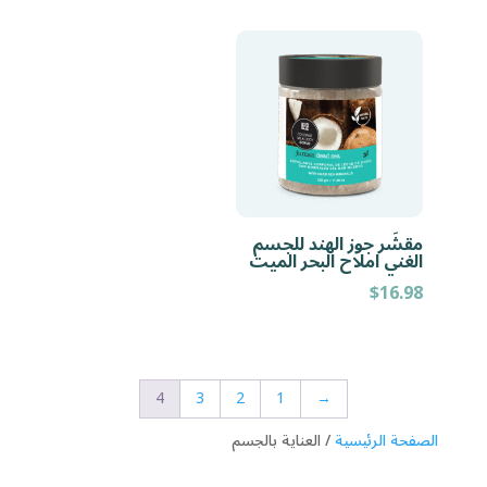
مقشَر جوز الهند للجسم
الغني املاح البحر الميت
$
16.98
4
3
2
1
→
الصفحة الرئيسية
/ العناية بالجسم