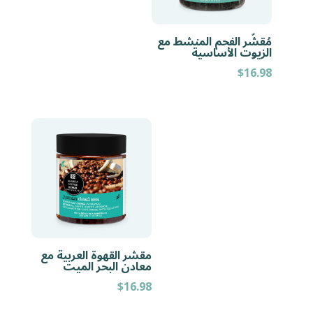
مُقشّر الفحم المنشط مع
الزيوت الأساسية
$
16.98
مقشر القهوة العربية مع
معادن البحر الميت
$
16.98